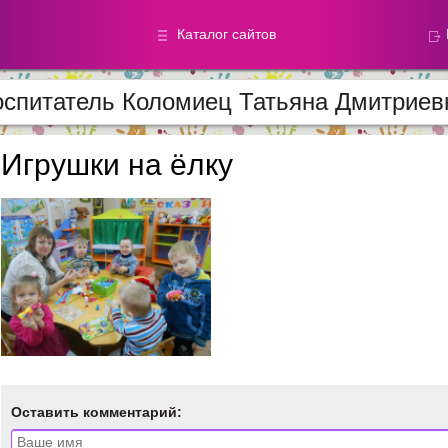
Каталог сайтов
спитатель Коломиец Татьяна Дмитриев
Метод.
Галереи
материалы
фотографи
Игрушки на ёлку
Добавлено — 59868
Добавлено — 39050
Оставить комментарий: